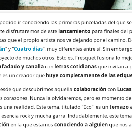
podido ir conociendo las primeras pinceladas del que s
nte disfrutaremos de este
lanzamiento
para finales del 
tas que el propio artista nos va dejando por el camino
án
” y “
Cuatro días
”, muy diferentes entre sí. Sin embarg
ecto de muchos otros. Esto es, Fresquet fusiona lo mejo
enfadado y canalla
con
letras cotidianas
que invitan a 
e es un creador que
huye completamente de las etiqu
desde que descubrimos aquella
colaboración
con
Lucas
 corazones. Nunca la olvidaremos, pero es momento de
s una realidad. Este tema, titulado “Eco”, es un
temazo 
k, esencia rock y mucha garra. Indudablemente, este tem
ción
en la que estamos
conociendo a alguien
que nos a