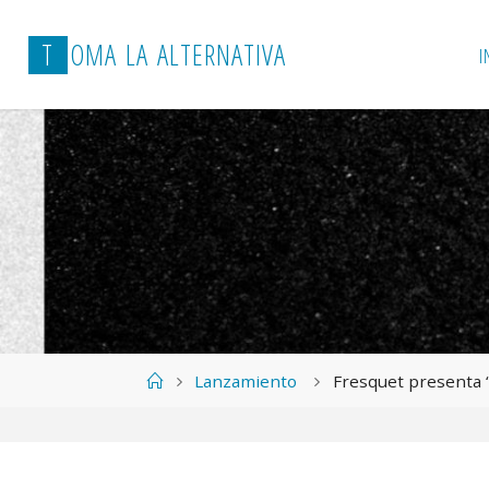
T
O
M
A
L
A
A
L
T
E
R
N
A
T
I
V
A
I
Página
Lanzamiento
Fresquet presenta “
de
Inicio