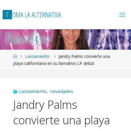
T
O
M
A
L
A
A
L
T
E
R
N
A
T
I
V
A
Página
Lanzamiento
Jandry Palms convierte una
de
playa californiana en su llamativo LP debut
Inicio
Lanzamiento
,
novedades
Jandry Palms
convierte una playa